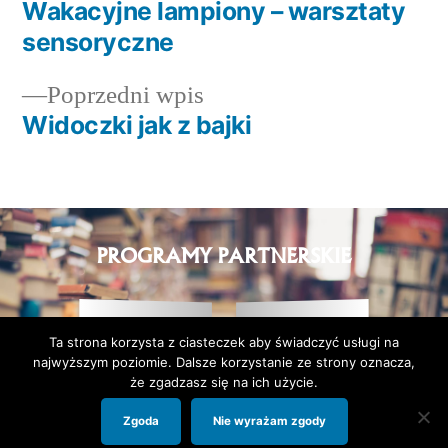
Wakacyjne lampiony – warsztaty
sensoryczne
Poprzedni wpis
Widoczki jak z bajki
PROGRAMY PARTNERSKIE
Ta strona korzysta z ciasteczek aby świadczyć usługi na
najwyższym poziomie. Dalsze korzystanie ze strony oznacza,
że zgadzasz się na ich użycie.
Zgoda
Nie wyrażam zgody