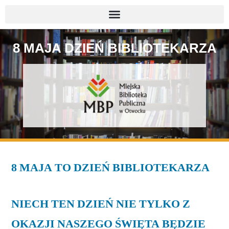
8 MAJA DZIEŃ BIBLIOTEKARZA
8 MAJA TO DZIEŃ BIBLIOTEKARZA
NIECH TEN DZIEŃ NIE TYLKO Z
OKAZJI NASZEGO ŚWIĘTA BĘDZIE