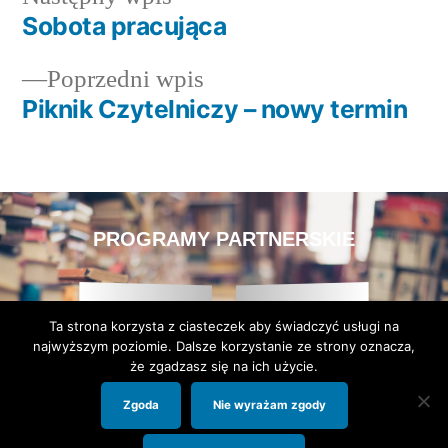
Sobota pracująca
Poprzedni wpis
Piknik Czytelniczy – nowy termin
PROGRAMY PARTNERSKIE
Ta strona korzysta z ciasteczek aby świadczyć usługi na
najwyższym poziomie. Dalsze korzystanie ze strony oznacza,
że zgadzasz się na ich użycie.
Zgoda
Nie wyrażam zgody