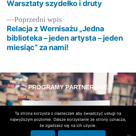
Warsztaty szydełko i druty
Poprzedni wpis
Relacja z Wernisażu „Jedna
biblioteka – jeden artysta – jeden
miesiąc” za nami!
PROGRAMY PARTNERSKIE
Ta strona korzysta z ciasteczek aby świadczyć usługi na
najwyższym poziomie. Dalsze korzystanie ze strony oznacza,
że zgadzasz się na ich użycie.