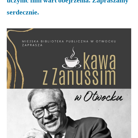
uczynić film wart obejrzenia. Zapraszamy
serdecznie.