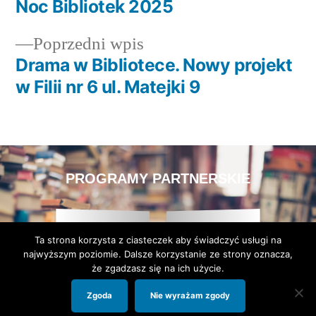
Noc Bibliotek 2025
Poprzedni wpis
Drama w Bibliotece. Nowy projekt
w Filii nr 6 ul. Matejki 9
PROGRAMY PARTNERSKIE
Ta strona korzysta z ciasteczek aby świadczyć usługi na
najwyższym poziomie. Dalsze korzystanie ze strony oznacza,
że zgadzasz się na ich użycie.
Zgoda
Nie wyrażam zgody