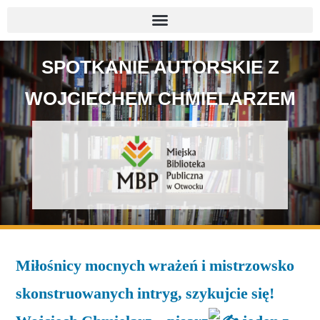
SPOTKANIE AUTORSKIE Z
WOJCIECHEM CHMIELARZEM
Miłośnicy mocnych wrażeń i mistrzowsko
skonstruowanych intryg, szykujcie się!