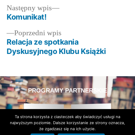
Następny wpis
Komunikat!
Poprzedni wpis
Relacja ze spotkania
Dyskusyjnego Klubu Książki
PROGRAMY PARTNERSKIE
Ta strona korzysta z ciasteczek aby świadczyć usługi na
najwyższym poziomie. Dalsze korzystanie ze strony oznacza,
że zgadzasz się na ich użycie.