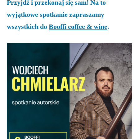
Przyjdź i przekonaj się sam! Na to
wyjątkowe spotkanie zapraszamy
wszystkich do
Booffi coffee & wine
.